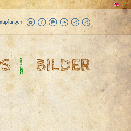
nüpfungen
PS
|
BILDER