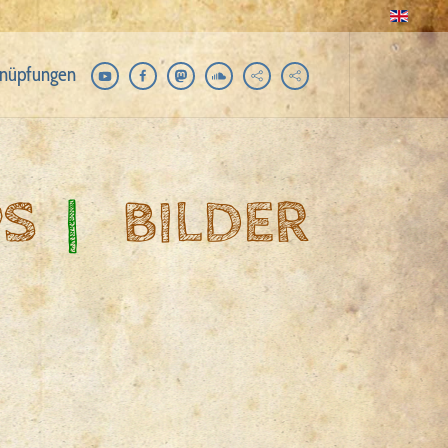
nüpfungen
PS
|
BILDER