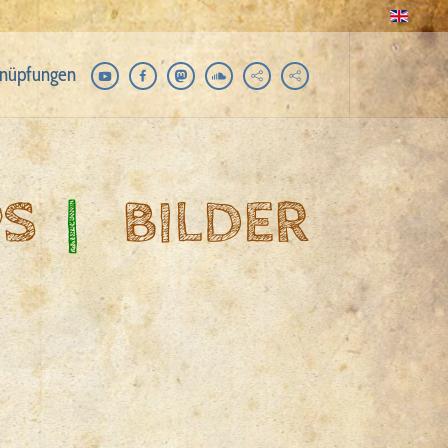
nüpfungen
PS
|
BILDER