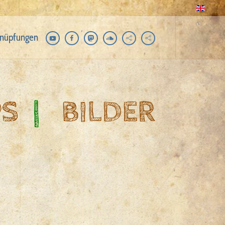
nüpfungen
PS
|
BILDER